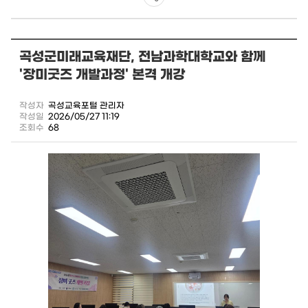
공
유
곡성군미래교육재단, 전남과학대학교와 함께
하
'장미굿즈 개발과정' 본격 개강
기
작성자
곡성교육포털 관리자
작성일
2026/05/27 11:19
조회수
68