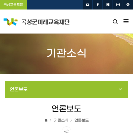
곡성교육포털
전
검
체
색
메
창
뉴
열
기관소식
기
열
기
언론보도
언론보도
기관소식
언론보도
홈