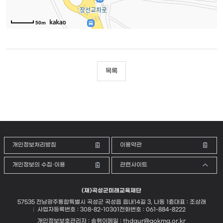
50m
목록
개인정보처리방침
이용약관
개인정보의 수집·이용
관련사이트
(재)곡성군미래교육재단
57535 전남광주통합특별시 곡성군 곡성읍 읍내14길 3, 나동 1층
대표 : 조상래
사업자등록번호 : 308-82-10301
전화번호 : 061-884-8222
개인정보보호관리자 : 송혁
이메일 :
thdgur@gokmg.or.kr