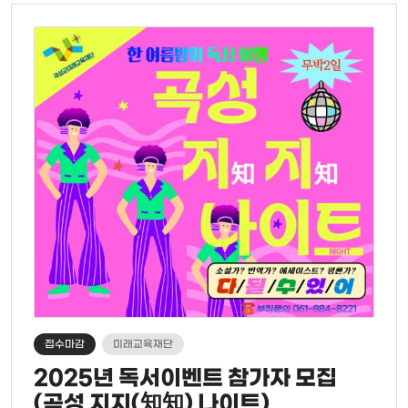
홈
유
하
기
접수마감
미래교육재단
2025년 독서이벤트 참가자 모집
(곡성 지지(知知) 나이트)