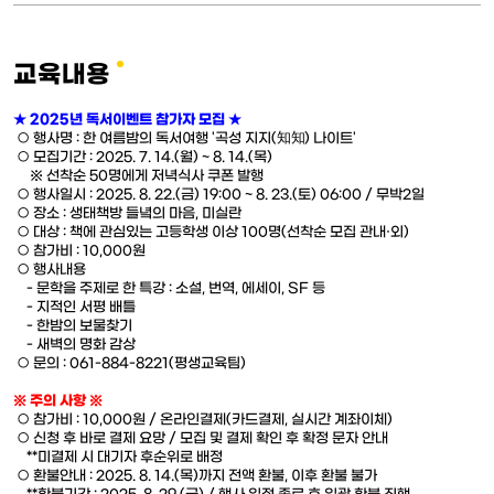
교육내용
★ 2025년 독서이벤트 참가자 모집 ★
○ 행사명 : 한 여름밤의 독서여행 '곡성 지지(
知
知
) 나이트'
○ 모집기간 : 2025. 7. 14.(월) ~ 8. 14.(목)
※ 선착순 50명에게 저녁식사 쿠폰 발행
○ 행사일시 : 2025. 8. 22.(금) 19:00 ~ 8. 23.(토) 06:00 / 무박2일
○ 장소 : 생태책방 들녘의 마음, 미실란
○ 대상 : 책에 관심있는 고등학생 이상 100명(선착순 모집 관내·외)
○ 참가비 : 10,000원
○ 행사내용
- 문학을 주제로 한 특강 : 소설, 번역, 에세이, SF 등
- 지적인 서평 배틀
- 한밤의 보물찾기
- 새벽의 명화 감상
○ 문의 : 061-884-8221(평생교육팀)
※ 주의 사항 ※
○ 참가비 : 10,000원 / 온라인결제(카드결제, 실시간 계좌이체)
○ 신청 후 바로 결제 요망 / 모집 및 결제 확인 후 확정 문자 안내
**미결제 시 대기자 후순위로 배정
○ 환불안내 : 2025. 8. 14.(목)까지 전액 환불, 이후 환불 불가