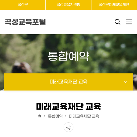
곡성군
곡성교육지원청
곡성군미래교육재단
검
색
창
열
통합예약
기
미래교육재단 교육
미래교육재단 교육
통합예약
미래교육재단 교육
공