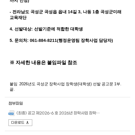
)
까지 인정
-
14
3,
1
전라남도 곡성군 곡성읍 읍내
길
나동
층 곡성군미래
교육재단
4.
:
선발대상
선발기준에 적합한 대학생
5.
: 061-884-8211(
)
문의처
행정운영팀 장학사업 담당자
※
자세한 내용은 붙임파일 참조
2026
(
)
1
.
붙임
년도 곡성군 장학사업 장학생
대학생
선발 공고문
부
.
끝
첨부파일
(최종) 공고 제2026-6 호 2026년 장학사업 장학생(대학생) 선발 공고.hwp
다운로드