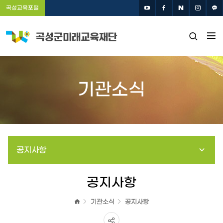
곡성교육포털
전
검
체
색
메
창
뉴
열
기관소식
기
열
기
공지사항
공지사항
기관소식
공지사항
홈